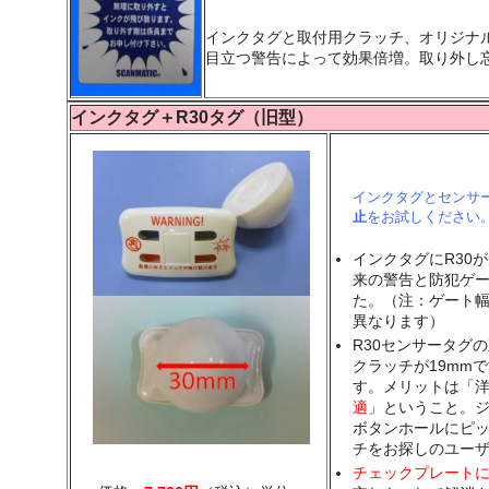
インクタグと取付用クラッチ、オリジナ
目立つ警告によって効果倍増。取り外し
インクタグ＋R30タグ（旧型）
インクタグとセンサ
止
をお試しください
インクタグにR30
来の警告と防犯ゲ
た。（注：ゲート
異なります）
R30センサータグの
クラッチが19mm
す。メリットは「
適
」ということ。
ボタンホールにピ
チをお探しのユー
チェックプレート