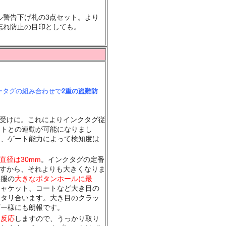
ル警告下げ札の3点セット。より
忘れ防止の目印としても。
ータグの組み合わせで
2重の盗難防
。
が受けに。これによりインクタグ従
ートとの連動が可能になりまし
幅、ゲート能力によって検知度は
直径は30mm
。インクタグの定番
ですから、それよりも大きくなりま
洋服の
大きなボタンホールに最
ジャケット、コートなど大き目の
ッタリ合います。大き目のクラッ
ザー様にも朗報です。
に反応
しますので、うっかり取り