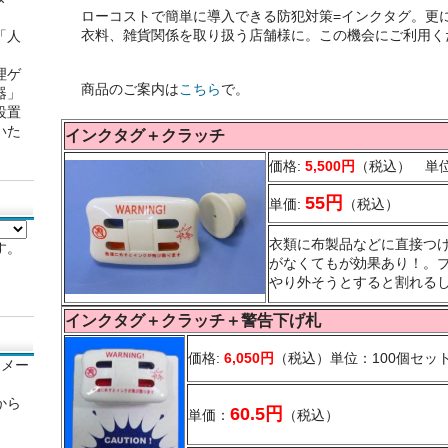
ローコストで簡単に導入できる防犯対策=インクタグ。更
衣料、雑貨関係を取り扱う店舗様に。この機会にご利用く
「人
理ゲ
商品のご案内は
こちら
で。
器」
設置
いた
インクタグ＋クラッチ
価格:
5,500円
（税込） 単位
55円
単価:
（税込）
衣類に布製品などに直接つ
す。
がなくてもが効果あり！。
やり外そうとすると割れる
インクタグ＋クラッチ＋警告下げ札
価格:
6,050円
（税込）単位：100個セッ
。メー
から
60.5円
単価：
（税込）