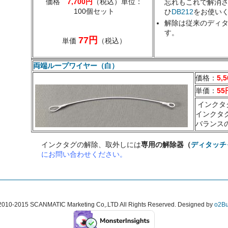
価格
7,700円
（税込）単位：
忘れもこれで解消
100個セット
ひ
DB212
をお使い
解除は従来のディ
す。
77円
単価
（税込）
両端ループワイヤー（白）
価格：
5
,
単価：
55
インクタ
インクタ
バランス
インクタグの解除、取外しには
専用の解除器（
ディタッチ
にお問い合わせください。
 2010-2015 SCANMATIC Marketing Co,.LTD All Rights Reserved. Designed by
o2Bu