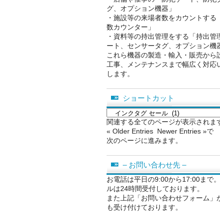
グ、オプション機器」
・施設等の来場者数をカウントする
数カウンター」
・資料等の持出管理をする「持出管
ート、センサータグ、オプション機
これら機器の製造・輸入・販売から
工事、メンテナンスまで幅広く対応
します。
ショートカット
シ
ョ
関連する全てのページが表示されま
ー
« Older Entries Newer Entries »で
ト
次のページに進みます。
カ
ッ
– お問い合わせ先 –
ト
お電話は平日の9:00から17:00まで
ルは24時間受付しております。
また上記「お問い合わせフォーム」
も受け付けております。