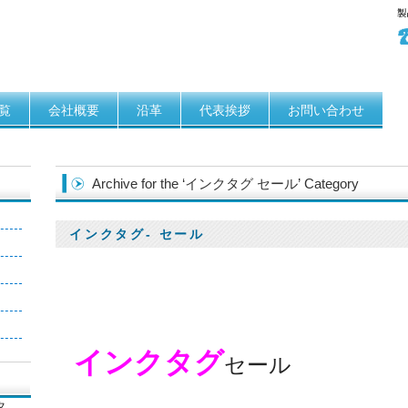
覧
会社概要
沿革
代表挨拶
お問い合わせ
Archive for the ‘インクタグ セール’ Category
インクタグ- セール
】
】
インクタグ
セール
タ