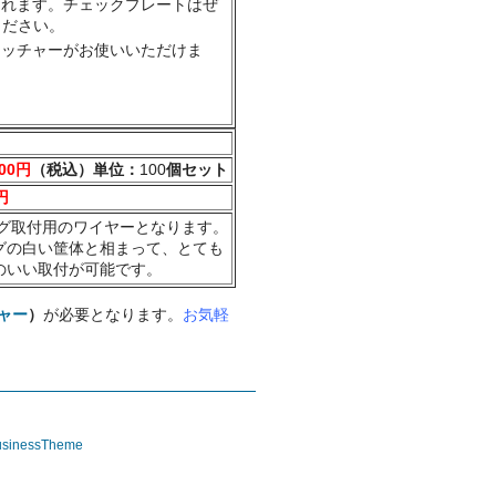
されます。チェックプレートはぜ
ください。
タッチャーがお使いいただけま
500円
（税込）単位：
100
個セット
円
グ取付用のワイヤーとなります。
グの白い筐体と相まって、とても
のいい取付が可能です。
ャー
）
が必要となります。
お気軽
sinessTheme