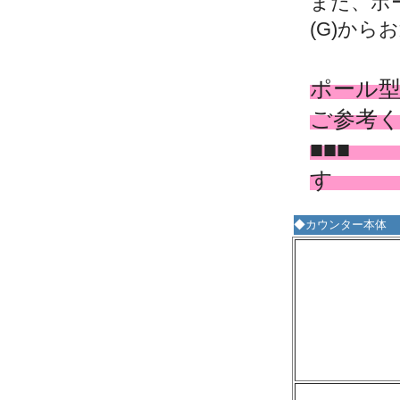
また、ポ
(G)か
ポール
ご参考
■■■
す 
◆カウンター本体