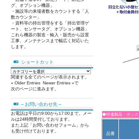
グ、オプション機器」
・施設等の来場者数をカウントする「人
数カウンター」
・資料等の持出管理をする「持出管理ゲ
ート、センサータグ、オプション機器」
これら機器の製造・輸入・販売から設置
工事、メンテナンスまで幅広く対応いた
します。
ショートカット
シ
ョ
関連する全てのページが表示されます。
ー
« Older Entries Newer Entries »で
ト
次のページに進みます。
カ
ッ
– お問い合わせ先 –
ト
お電話は平日の9:00から17:00まで。メー
◆特価製品・ボック
ルは24時間受付しております。
また上記「お問い合わせフォーム」から
も受け付けております。
品番