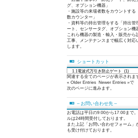
グ、オプション機器」
・施設等の来場者数をカウントする
数カウンター」
・資料等の持出管理をする「持出管
ート、センサータグ、オプション機
これら機器の製造・輸入・販売から
工事、メンテナンスまで幅広く対応
します。
ショートカット
シ
ョ
関連する全てのページが表示されま
ー
« Older Entries Newer Entries »で
ト
次のページに進みます。
カ
ッ
– お問い合わせ先 –
ト
お電話は平日の9:00から17:00まで
ルは24時間受付しております。
また上記「お問い合わせフォーム」
も受け付けております。