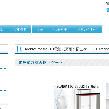
覧
会社概要
沿革
代表挨拶
お問い合わせ
Archive for the ‘1.1電波式万引き防止ゲート’ Categor
電波式万引き防止ゲート
】
】
タ