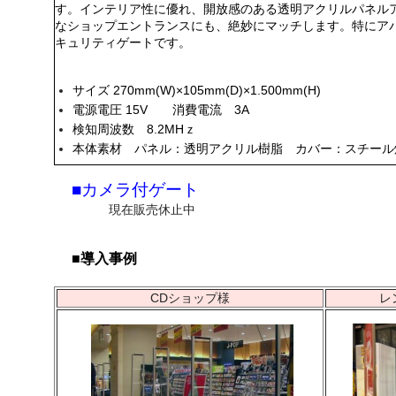
す。インテリア性に優れ、開放感のある透明アクリルパネル
なショップエントランスにも、絶妙にマッチします。特にア
キュリティゲートです。
サイズ 270mm(W)×105mm(D)×1.500mm(H)
電源電圧 15V 消費電流 3A
検知周波数 8.2MHｚ
本体素材 パネル：透明アクリル樹脂 カバー：スチール
■カメラ付ゲート
現在販売休止中
■導入事例
CDショップ様
レ