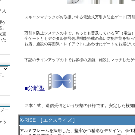
「人
スキャンマチックがお取扱いする電波式万引き防止ゲート[万引
理ゲ
器」
万引き防止システムの中で、もっとも普及しているRF（電波
設置
全ゲートともデジタル信号処理機能搭載の高い防犯性能を持っ
いた
お店、施設の雰囲気・レイアウトにあわせたゲートをお選びい
下記のラインアップの中でお客様の店舗、施設にマッチしたゲ
す。
■分離型
２本１式、送信受信という役割の仕様です。安定した検知
。メー
X-RISE [ エクスライズ ]
から
アルミフレームを採用した、堅牢かつ精彩なデザイン。
低価