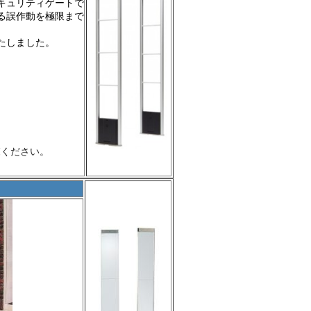
キュリティゲートで
る誤作動を極限まで
たしました。
覧ください。