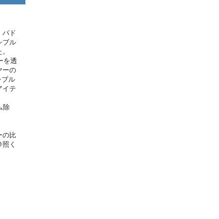
、パド
シブル
た。
ーを透
ヤーの
シブル
アイテ
。
ーム除
ーの比
参照く