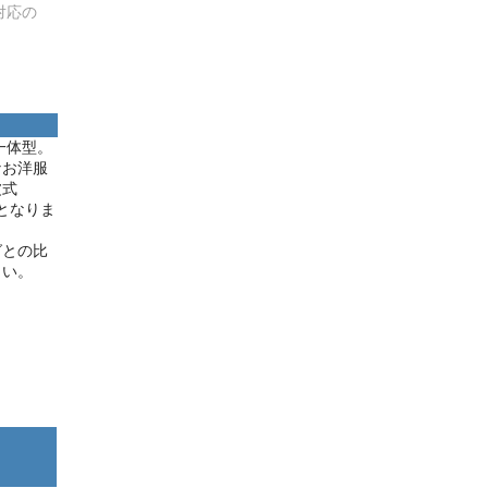
対応の
一体型。
なお洋服
波式
グとなりま
グとの比
さい。