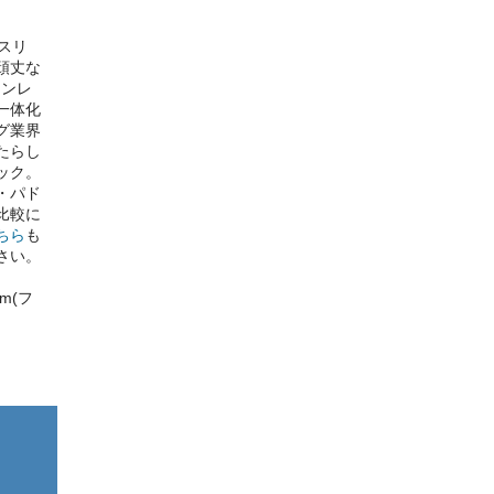
スリ
頑丈な
テンレ
一体化
グ業界
たらし
ック。
・パド
比較に
ちら
も
さい。
mm(フ