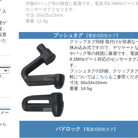
洋服やバッグ等の雑貨に最適です。電波式8.2MHzゲート
センサータグとなります。
「人
寸法: 55x25x23mm
重量: 12.4g
理ゲ
器」
設置
プッシュタグ
【電波式防犯タグ】
いた
クリップタグ同様 取付けが容易な
挟み込み式ですので、デリケート
やバッグ等の雑貨に最適です。電
8.2MHzゲート対応のセンサータ
す。
プッシュタグの詳細、クリップタ
す。
較については
こちら
もご参照くだ
寸法: 60x34x16mm
重量: 14.5g
。メー
から
パドロック
【電波式防犯タグ】