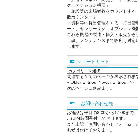
グ、オプション機器」
・施設等の来場者数をカウントする
数カウンター」
・資料等の持出管理をする「持出管
ート、センサータグ、オプション機
これら機器の製造・輸入・販売から
工事、メンテナンスまで幅広く対応
します。
ショートカット
シ
ョ
関連する全てのページが表示されま
ー
« Older Entries Newer Entries »で
ト
次のページに進みます。
カ
ッ
– お問い合わせ先 –
ト
お電話は平日の9:00から17:00まで
ルは24時間受付しております。
また上記「お問い合わせフォーム」
も受け付けております。