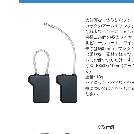
大好評な一体型防犯タグ
ロックのアームをフレク
な極太ワイヤーにしまし
直径1.2mmの極太ワイヤ
明ビニールコート。ワイ
長さは約95mm。フレク
（柔軟な）素材で様々な
ムにお使いいただけます
寸法: 53x38x10mm(ア
く)
重量: 18g
パドロック・パドワイヤ
較については
こちら
もご
ださい。
※取付例