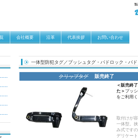
覧
会社概要
沿革
代表挨拶
お問い合わせ
一体型防犯タグ／プッシュタグ・パドロック・パド
クリップタグ
販売終了
】
＜販売終了
た＞
プッシ
をご利用く
】
取付けが容
一体型。挟
み式ですの
デリケート
タ