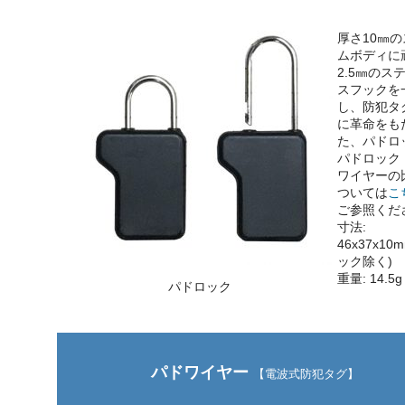
厚さ10㎜の
ムボディに
2.5㎜のス
スフックを
し、防犯タ
に革命をも
た、パドロ
パドロック
ワイヤーの
ついては
こ
ご参照くだ
寸法:
46x37x10
ック除く)
重量: 14.5g
パドロック
パドワイヤー
【電波式防犯タグ】